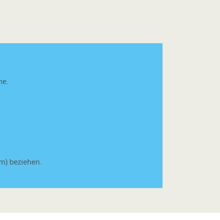
he.
um) beziehen.