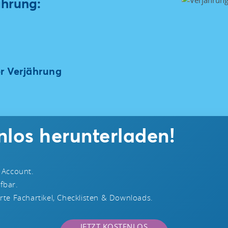
ährung:
 Verjährung
enlos herunterladen!
 Account.
ufbar.
te Fachartikel, Checklisten & Downloads.
JETZT KOSTENLOS