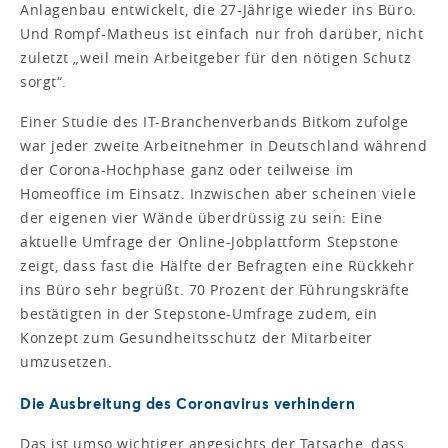
Anlagenbau entwickelt, die 27-Jährige wieder ins Büro.
Und Rompf-Matheus ist einfach nur froh darüber, nicht
zuletzt „weil mein Arbeitgeber für den nötigen Schutz
sorgt“.
Einer Studie des IT-Branchenverbands Bitkom zufolge
war jeder zweite Arbeitnehmer in Deutschland während
der Corona-Hochphase ganz oder ­teilweise im
Homeoffice im ­Einsatz. Inzwischen aber scheinen viele
der eigenen vier Wände überdrüssig zu sein: Eine
aktuelle Umfrage der Online-Job­plattform Stepstone
zeigt, dass fast die Hälfte der Befragten eine Rückkehr
ins Büro sehr begrüßt. 70 Prozent der Führungskräfte
bestätigten in der Stepstone-­Um­frage zudem, ein
Konzept zum Gesundheitsschutz der Mitarbeiter
umzusetzen.
Die Ausbreitung des Coronavirus verhindern
Das ist umso wichtiger angesichts der Tatsache, dass