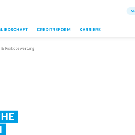
Si
GLIEDSCHAFT
CREDITREFORM
KARRIERE
t & Risikobewertung
CHE
N