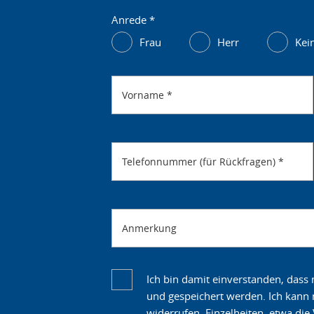
Anrede
*
Frau
Herr
Kei
Vorname
*
Telefonnummer (für Rückfragen)
*
Anmerkung
Ich bin damit einverstanden, das
und gespeichert werden. Ich kann m
widerrufen. Einzelheiten, etwa di