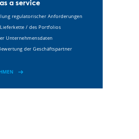
s a service
llung regulatorischer Anforderungen
Lieferkette / des Portfolios
rer Unternehmensdaten
 Bewertung der Geschäftspartner
EHMEN