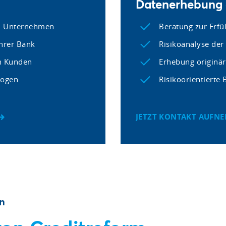
Datenerhebung a
em Unternehmen
Beratung zur Erfü
hrer Bank
Risikoanalyse der 
n Kunden
Erhebung originä
bogen
Risikoorientierte
JETZT KONTAKT AUFN
en