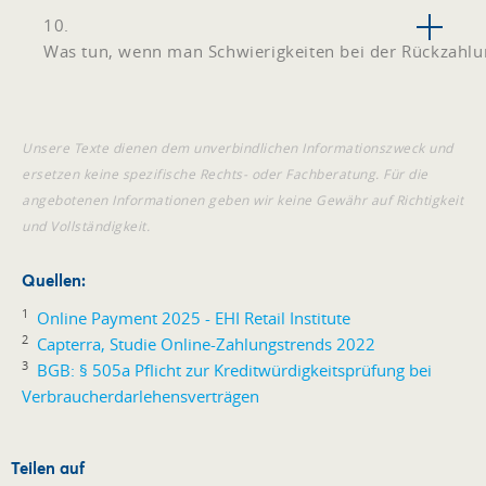
10.
Was tun, wenn man Schwierigkeiten bei der Rückzahlu
Unsere Texte dienen dem unverbindlichen Informationszweck und
ersetzen keine spezifische Rechts- oder Fachberatung. Für die
angebotenen Informationen geben wir keine Gewähr auf Richtigkeit
und Vollständigkeit.
Quellen:
1
Online Payment 2025 - EHI Retail Institute
2
Capterra, Studie Online-Zahlungstrends 2022
3
BGB: § 505a Pflicht zur Kreditwürdigkeitsprüfung bei
Verbraucherdarlehensverträgen
Teilen auf