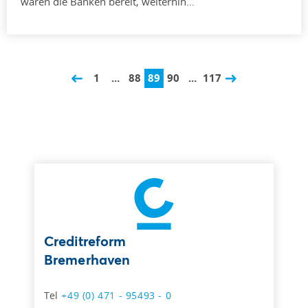
waren die Banken bereit, weiterhin…
1
...
88
89
90
...
117
Creditreform
Bremerhaven
Tel
+49 (0) 471 - 95493 - 0