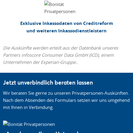
Exklusive Inkassodaten von Creditreform
und weiteren Inkassodienstleistern
Die Auskünfte werden erteilt aus der Datenbank unseres
Partners infoscore Consumer Data GmbH (ICD), einem
Unternehmen der Experian-Gruppe..
Jetzt unverbindlich beraten lassen
Wir beraten Sie gerne zu unseren Privatpersonen-Auskünften.
Nach dem Absenden des Formulars setzen wir uns umgehend
mit Ihnen in Verbindung.