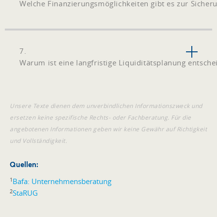
Welche Finanzierungsmöglichkeiten gibt es zur Sicheru
7.
Warum ist eine langfristige Liquiditätsplanung entsch
Unsere Texte dienen dem unverbindlichen Informationszweck und
ersetzen keine spezifische Rechts- oder Fachberatung. Für die
angebotenen Informationen geben wir keine Gewähr auf Richtigkeit
und Vollständigkeit.
Quellen:
1
Bafa: Unternehmensberatung
2
StaRUG