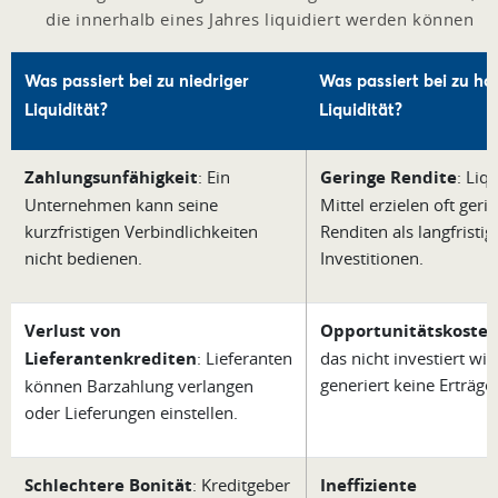
die innerhalb eines Jahres liquidiert werden können
Was passiert bei zu niedriger
Was passiert bei zu ho
Liquidität?
Liquidität?
Zahlungsunfähigkeit
: Ein
Geringe Rendite
: Liq
Unternehmen kann seine
Mittel erzielen oft geri
kurzfristigen Verbindlichkeiten
Renditen als langfristig
nicht bedienen.
Investitionen.
Verlust von
Opportunitätskoste
Lieferantenkrediten
: Lieferanten
das nicht investiert wir
generiert keine Erträge.
können Barzahlung verlangen
oder Lieferungen einstellen.
Schlechtere Bonität
: Kreditgeber
Ineffiziente