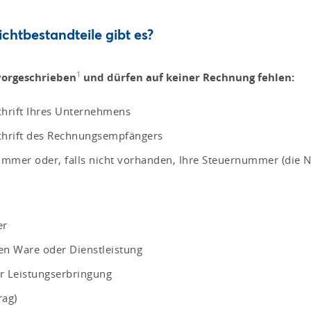
chtbestandteile gibt es?
1
vorgeschrieben
und dürfen auf keiner Rechnung fehlen:
chrift Ihres Unternehmens
chrift des Rechnungsempfängers
nummer oder, falls nicht vorhanden, Ihre Steuernummer (di
er
en Ware oder Dienstleistung
er Leistungserbringung
rag)