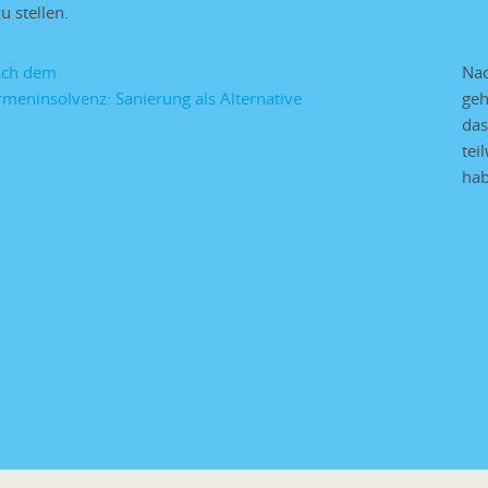
u stellen.
Nac
geh
das
tei
hab