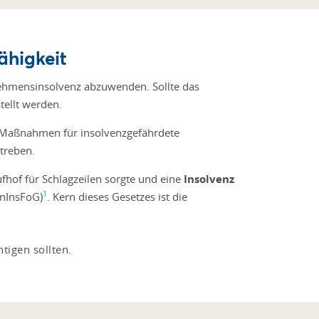
ähigkeit
nehmensinsolvenz abzuwenden. Sollte das
ellt werden.
Maßnahmen für insolvenzgefährdete
treben.
hof für Schlagzeilen sorgte und eine
Insolvenz
1
anInsFoG)
. Kern dieses Gesetzes ist die
tigen sollten.