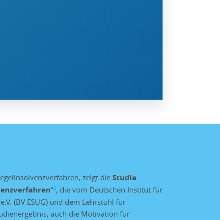
gelinsolvenzverfahren, zeigt die
Studie
2
venzverfahren
“
, die vom Deutschen Institut für
e.V. (BV ESUG) und dem Lehrstuhl für
udienergebnis, auch die Motivation für