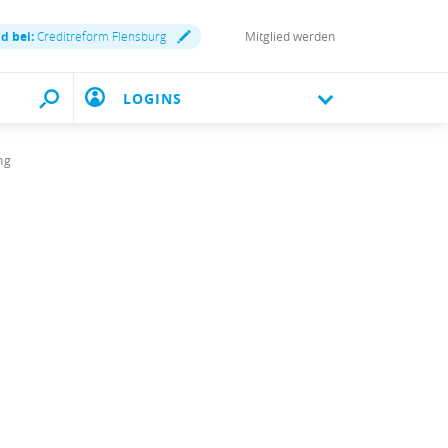
nd bei:
Creditreform Flensburg
Mitglied werden
LOGINS
ng