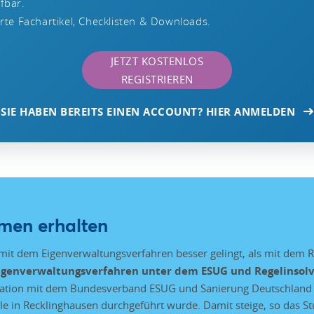
ufbar.
te Fachartikel, Checklisten & Downloads.
JETZT KOSTENLOS
REGISTRIEREN
SIE HABEN BEREITS EINEN ACCOUNT? HIER ANMELDEN
men erhalten
it dem Eigenverwaltungsverfahren besser gelingt, als mit dem Re
igenverwaltungsverfahren unter dem ESUG und Regelinsol
eration mit dem Bundesverband ESUG und Sanierung Deutschland 
le in Recklinghausen durchgeführt wurde. Damit steige, so das St