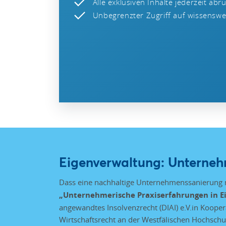
Alle exklusiven Inhalte jederzeit abr
Unbegrenzter Zugriff auf wissenswer
Eigenverwaltung: Unterneh
Dass eine nachhaltige Unternehmenssanierung m
„Unternehmerische Praxiserfahrungen in E
angewandtes Insolvenzrecht (DIAI) e.V.in Koop
Wirtschaftsrecht an der Westfälischen Hochschu