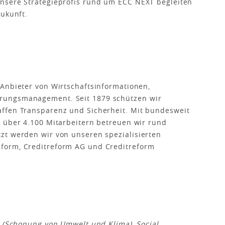
nsere Strategieprofis rund um ECC NEXT begleiten
le Zukunft.
Anbieter von Wirtschaftsinformationen,
rungsmanagement. Seit 1879 schützen wir
ffen Transparenz und Sicherheit. Mit bundesweit
d über 4.100 Mitarbeitern betreuen wir rund
zt werden wir von unseren spezialisierten
form, Creditreform AG und Creditreform
/
t (Schonung von Umwelt und Klima), Social