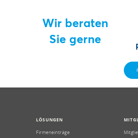
Wir beraten
Sie gerne
LÖSUNGEN
MITG
Firmeneinträge
Mitgli