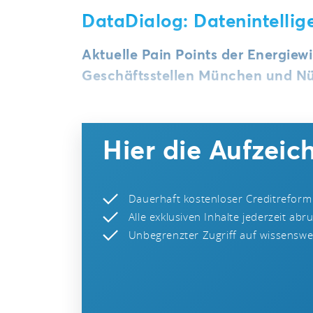
DataDialog: Datenintellige
Aktuelle Pain Points der Energiew
Geschäftsstellen München und Nü
Hier die Aufzei
Dauerhaft kostenloser Creditreform
Alle exklusiven Inhalte jederzeit abr
Unbegrenzter Zugriff auf wissenswer