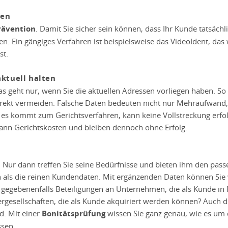
den
rävention
. Damit Sie sicher sein können, dass Ihr Kunde tatsächlic
ren. Ein gängiges Verfahren ist beispielsweise das VideoIdent, das
st.
ktuell halten
 geht nur, wenn Sie die aktuellen Adressen vorliegen haben. So la
irekt vermeiden. Falsche Daten bedeuten nicht nur Mehraufwand
es kommt zum Gerichtsverfahren, kann keine Vollstreckung erfol
ann Gerichtskosten und bleiben dennoch ohne Erfolg.
– Nur dann treffen Sie seine Bedürfnisse und bieten ihm den pa
 als die reinen Kundendaten. Mit ergänzenden Daten können Sie
 gegebenenfalls Beteiligungen an Unternehmen, die als Kunde in
sellschaften, die als Kunde akquiriert werden können? Auch die
d. Mit einer
Bonitätsprüfung
wissen Sie ganz genau, wie es um di
ssen.