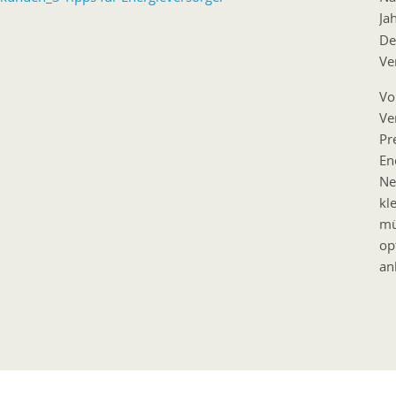
Ja
De
Ve
Vo
Ve
Pr
En
Ne
kl
mü
op
an