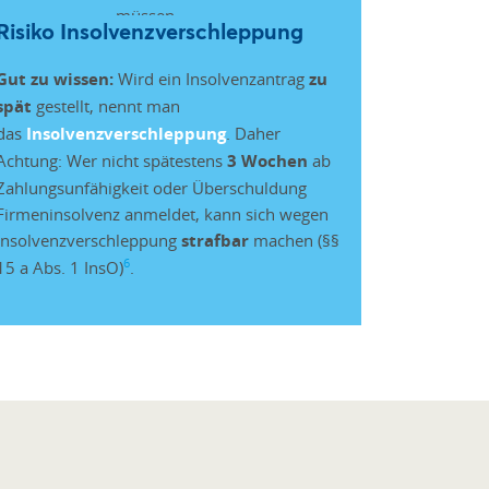
Risiko Insolvenzverschleppung
Gut zu wissen:
Wird ein Insolvenzantrag
zu
spät
gestellt, nennt man
das
Insolvenzverschleppung
. Daher
Achtung: Wer nicht spätestens
3 Wochen
ab
Zahlungsunfähigkeit oder Überschuldung
Firmeninsolvenz anmeldet, kann sich wegen
Insolvenzverschleppung
strafbar
machen (§§
6
15 a Abs. 1 InsO)
.