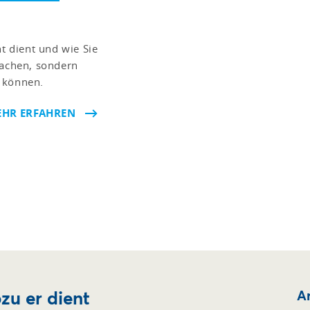
ht dient und wie Sie
fachen, sondern
 können.
HR ERFAHREN
zu er dient
Ar