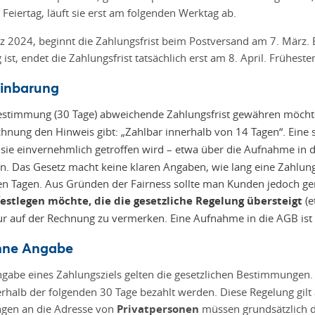
Feiertag, läuft sie erst am folgenden Werktag ab.
z 2024, beginnt die Zahlungsfrist beim Postversand am 7. März. B
 ist, endet die Zahlungsfrist tatsächlich erst am 8. April. Früh
einbarung
Bestimmung (30 Tage) abweichende Zahlungsfrist gewähren möcht
chnung den Hinweis gibt: „Zahlbar innerhalb von 14 Tagen“. Eine
 sie einvernehmlich getroffen wird – etwa über die Aufnahme in
en. Das Gesetz macht keine klaren Angaben, wie lang eine Zahlun
igen Tagen. Aus Gründen der Fairness sollte man Kunden jedoch g
estlegen möchte, die die gesetzliche Regelung übersteigt
(e
nur auf der Rechnung zu vermerken. Eine Aufnahme in die AGB is
ohne Angabe
abe eines Zahlungsziels gelten die gesetzlichen Bestimmungen. Da
rhalb der folgenden 30 Tage bezahlt werden. Diese Regelung gilt 
ngen an die Adresse von
Privatpersonen
müssen grundsätzlich di