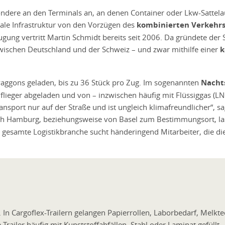
ere an den Terminals an, an denen Container oder Lkw-Sattelau
tale Infrastruktur von den Vorzügen des
kombinierten Verkehr
ugung vertritt Martin Schmidt bereits seit 2006. Da gründete der
ischen Deutschland und der Schweiz – und zwar mithilfe einer
k
aggons geladen, bis zu 36 Stück pro Zug. Im sogenannten
Nacht
flieger abgeladen und von – inzwischen häufig mit Flüssiggas (
Transport nur auf der Straße und ist ungleich klimafreundlicher“,
h Hamburg, beziehungsweise von Basel zum Bestimmungsort, lasse
ie gesamte Logistikbranche sucht händeringend Mitarbeiter, die di
 Cargoflex-Trailern gelangen Papierrollen, Laborbedarf, Melkte
ailer häufig mit Kunststoffabfällen, Stahl oder Laminat gefüllt.