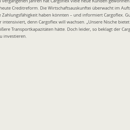
 vergangenen Jahren hat Cargoflex viele neue Kunden gewonnen. 
heute Creditreform. Die Wirtschaftsauskunftei überwacht im Auf
e Zahlungsfähigkeit haben könnten – und informiert Cargoflex. G
 intensiviert, denn Cargoflex will wachsen. „Unsere Nische biet
ßere Transportkapazitäten hätte. Doch leider, so beklagt der Ca
u investieren.