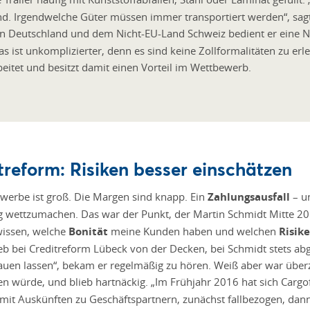
nd. Irgendwelche Güter müssen immer transportiert werden“, sagt
n Deutschland und dem Nicht-EU-Land Schweiz bedient er eine 
s ist unkomplizierter, denn es sind keine Zollformalitäten zu erl
eitet und besitzt damit einen Vorteil im Wettbewerb.
reform: Risiken besser einschätzen
erbe ist groß. Die Margen sind knapp. Ein
Zahlungsausfall
– u
wettzumachen. Das war der Punkt, der Martin Schmidt Mitte 20
wissen, welche
Bonität
meine Kunden haben und welchen
Risik
ieb bei Creditreform Lübeck von der Decken, bei Schmidt stets abg
auen lassen“, bekam er regelmäßig zu hören. Weiß aber war überz
ren würde, und blieb hartnäckig. „Im Frühjahr 2016 hat sich Cargo
es mit Auskünften zu Geschäftspartnern, zunächst fallbezogen, dan