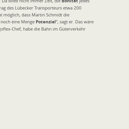
Da blieb nicht immer Zeit, die
Bonität
jedes
trag des Lübecker Transporteurs etwa 200
ut möglich, dass Martin Schmidt die
et noch eine Menge
Potenzial
“, sagt er. Das wäre
rgoflex-Chef, habe die Bahn im Güterverkehr