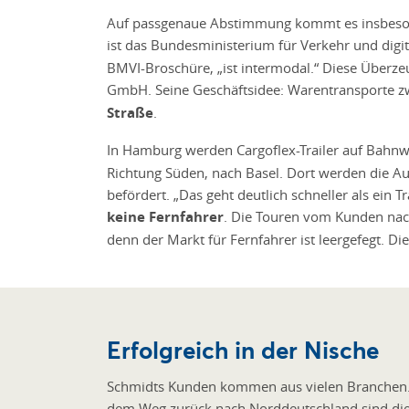
Auf passgenaue Abstimmung kommt es insbesond
ist das Bundesministerium für Verkehr und digi
BMVI-Broschüre, „ist intermodal.“ Diese Überze
GmbH. Seine Geschäftsidee: Warentransporte zw
Straße
.
In Hamburg werden Cargoflex-Trailer auf Bahnw
Richtung Süden, nach Basel. Dort werden die Au
befördert. „Das geht deutlich schneller als ein 
keine Fernfahrer
. Die Touren vom Kunden nac
denn der Markt für Fernfahrer ist leergefegt. D
Erfolgreich in der Nische
Schmidts Kunden kommen aus vielen Branchen. In
dem Weg zurück nach Norddeutschland sind die Tr