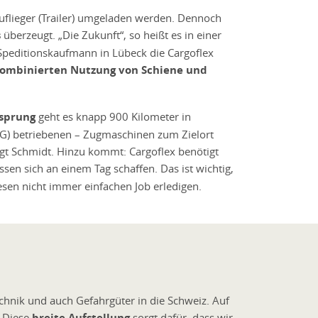
flieger (Trailer) umgeladen werden. Dennoch
s
überzeugt. „Die Zukunft“, so heißt es in einer
 Speditionskaufmann in Lübeck die Cargoflex
ombinierten Nutzung von Schiene und
sprung
geht es knapp 900 Kilometer in
LNG) betriebenen – Zugmaschinen zum Zielort
 sagt Schmidt. Hinzu kommt: Cargoflex benötigt
n sich an einem Tag schaffen. Das ist wichtig,
esen nicht immer einfachen Job erledigen.
chnik und auch Gefahrgüter in die Schweiz. Auf
 „Diese
breite Aufstellung
sorgt dafür, dass wir