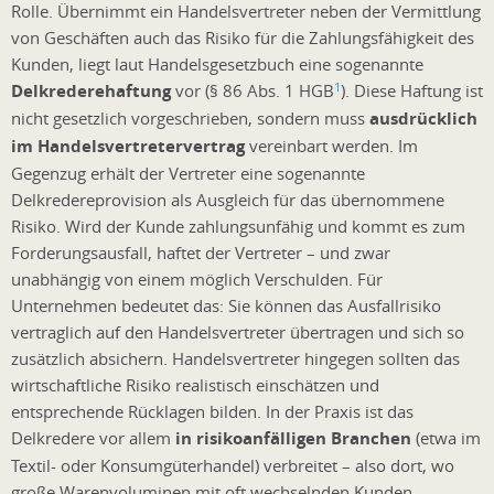
Rolle. Übernimmt ein Handelsvertreter neben der Vermittlung
von Geschäften auch das Risiko für die Zahlungsfähigkeit des
Kunden, liegt laut Handelsgesetzbuch eine sogenannte
1
Delkrederehaftung
vor (§ 86 Abs. 1 HGB
). Diese Haftung ist
nicht gesetzlich vorgeschrieben, sondern muss
ausdrücklich
im Handelsvertretervertrag
vereinbart werden. Im
Gegenzug erhält der Vertreter eine sogenannte
Delkredereprovision als Ausgleich für das übernommene
Risiko. Wird der Kunde zahlungsunfähig und kommt es zum
Forderungsausfall, haftet der Vertreter – und zwar
unabhängig von einem möglich Verschulden. Für
Unternehmen bedeutet das: Sie können das Ausfallrisiko
vertraglich auf den Handelsvertreter übertragen und sich so
zusätzlich absichern. Handelsvertreter hingegen sollten das
wirtschaftliche Risiko realistisch einschätzen und
entsprechende Rücklagen bilden. In der Praxis ist das
Delkredere vor allem
in risikoanfälligen Branchen
(etwa im
Textil- oder Konsumgüterhandel) verbreitet – also dort, wo
große Warenvoluminen mit oft wechselnden Kunden