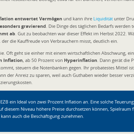
flation entwertet Vermögen
und kann ihre
Liquidität
unter Dru
esonders gravierend
. Die Dinge des täglichen Bedarfs werden 
mmt ab
. Gut zu beobachten war dieser Effekt im Herbst 2022. Wä
 der die Kauffreude von Verbrauchern misst, deutlich ein.
t sie. Oft geht sie einher mit einem wirtschaftlichen Abschwung, ei
 Inflation
, ab 50 Prozent von
Hyperinflation
. Dann gerät die P
kommt, steuern die Notenbanken gegen. Ihr probatestes Mittel ist
dann der Anreiz zu sparen, weil auch Guthaben wieder besser ve
nzierungskosten.
e EZB ein Ideal von zwei Prozent Inflation an. Eine solche Teuerun
 diesem Niveau höhere Preise durchsetzen können, Spielraum für 
n, kann auch die Beschäftigung zunehmen.