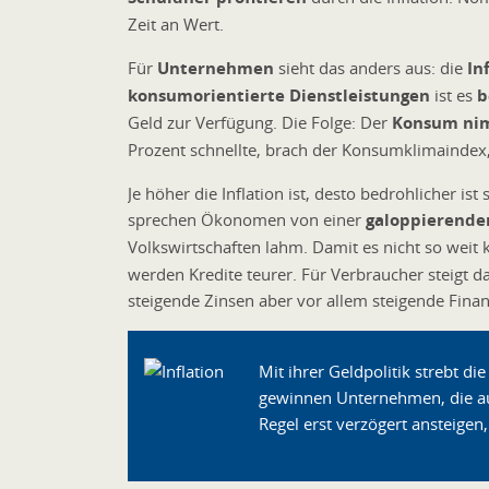
Zeit an Wert.
Für
Unternehmen
sieht das anders aus: die
In
konsumorientierte Dienstleistungen
ist es
b
Geld zur Verfügung. Die Folge: Der
Konsum ni
Prozent schnellte, brach der Konsumklimaindex,
Je höher die Inflation ist, desto bedrohlicher is
sprechen Ökonomen von einer
galoppierenden
Volkswirtschaften lahm. Damit es nicht so weit 
werden Kredite teurer. Für Verbraucher steigt 
steigende Zinsen aber vor allem steigende Fina
Mit ihrer Geldpolitik strebt di
gewinnen Unternehmen, die auf
Regel erst verzögert ansteige