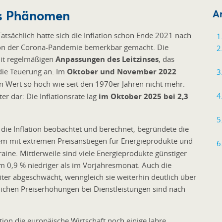
ges Phänomen
Ar
atsächlich hatte sich die Inflation schon Ende 2021 nach
 von der Corona-Pandemie bemerkbar gemacht. Die
mit regelmäßigen
Anpassungen des Leitzinses
, das
die Teuerung an. Im
Oktober und November 2022
n Wert so hoch wie seit den 1970er Jahren nicht mehr.
ter dar: Die Inflationsrate lag
im Oktober 2025 bei 2,3
 die Inflation beobachtet und berechnet, begründete die
em mit extremen Preisanstiegen für Energieprodukte und
aine. Mittlerweile sind viele Energieprodukte günstiger
 0,9 % niedriger als im Vorjahresmonat. Auch die
iter abgeschwächt, wenngleich sie weiterhin deutlich über
lichen Preiserhöhungen bei Dienstleistungen sind nach
tion die europäische Wirtschaft noch einige Jahre