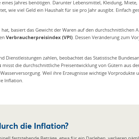
e eines Jahres benötigen. Darunter Lebensmittel, Kleidung, Miete
, wie viel Geld ein Haushalt für sie pro Jahr ausgibt. Einfach ge
hat, basiert das Gewicht der Waren auf den durchschnittlichen 
ten
Verbraucherpreisindex (VPI)
. Dessen Veränderung zum Vor
nd Dienstleistungen zahlen, beobachtet das Statistische Bundesa
x
misst die durchschnittliche Preisentwicklung von Gütern aus de
Wasserversorgung. Weil ihre Erzeugnisse wichtige Vorprodukte un
e Inflation.
durch die Inflation?
minell feststehende Beträge, etwa für ein Darlehen, verlieren näm