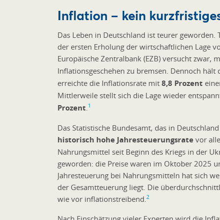
Inflation – kein kurzfristi
Das Leben in Deutschland ist teurer geworden. T
der ersten Erholung der wirtschaftlichen Lage
Europäische Zentralbank (EZB) versucht zwar, 
Inflationsgeschehen zu bremsen. Dennoch hält 
erreichte die Inflationsrate mit
8,8 Prozent
eine
Mittlerweile stellt sich die Lage wieder entspann
1
Prozent
.
Das Statistische Bundesamt, das in Deutschland
historisch hohe Jahresteuerungsrate
vor all
Nahrungsmittel seit Beginn des Kriegs in der Ukr
geworden: die Preise waren im Oktober 2025 um
Jahresteuerung bei Nahrungsmitteln hat sich we
der Gesamtteuerung liegt. Die überdurchschnitt
2
wie vor inflationstreibend.
Nach Einschätzung vieler Experten wird die Infla