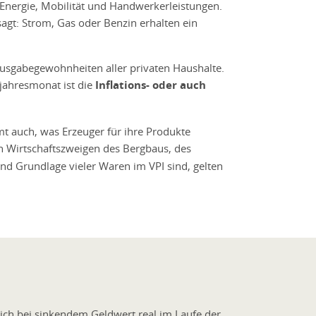
, Energie, Mobilität und Handwerkerleistungen.
sagt: Strom, Gas oder Benzin erhalten ein
Ausgabegewohnheiten aller privaten Haushalte.
jahresmonat ist die
Inflations- oder auch
mt auch, was Erzeuger für ihre Produkte
n Wirtschaftszweigen des Bergbaus, des
d Grundlage vieler Waren im VPI sind, gelten
lich bei sinkendem Geldwert real im Laufe der