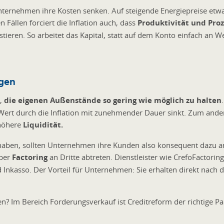
nternehmen ihre Kosten senken. Auf steigende Energiepreise etwa
len Fällen forciert die Inflation auch, dass
Produktivität und Pro
stieren. So arbeitet das Kapital, statt auf dem Konto einfach an We
agen
g,
die eigenen Außenstände so gering wie möglich zu halten
 Wert durch die Inflation mit zunehmender Dauer sinkt. Zum an
höhere
Liquidität.
aben, sollten Unternehmen ihre Kunden also konsequent dazu a
 per
Factoring
an Dritte abtreten. Dienstleister wie CrefoFactor
d Inkasso. Der Vorteil für Unternehmen: Sie erhalten direkt nach
? Im Bereich Forderungsverkauf ist Creditreform der richtige Par