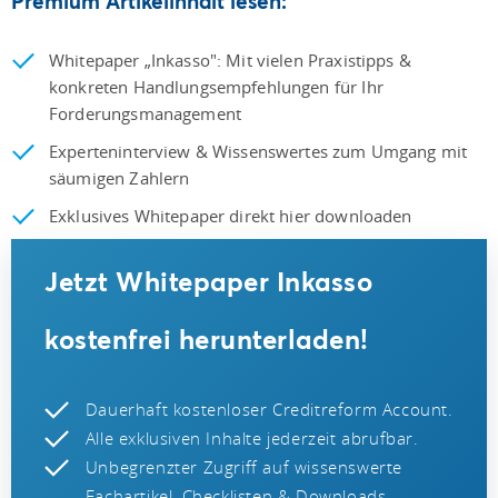
Premium Artikelinhalt lesen:
Whitepaper „Inkasso": Mit vielen Praxistipps &
konkreten Handlungsempfehlungen für Ihr
Forderungsmanagement
Experteninterview & Wissenswertes zum Umgang mit
säumigen Zahlern
Exklusives Whitepaper direkt hier downloaden
Jetzt Whitepaper Inkasso
kostenfrei herunterladen!
Dauerhaft kostenloser Creditreform Account.
Alle exklusiven Inhalte jederzeit abrufbar.
Unbegrenzter Zugriff auf wissenswerte
Fachartikel, Checklisten & Downloads.