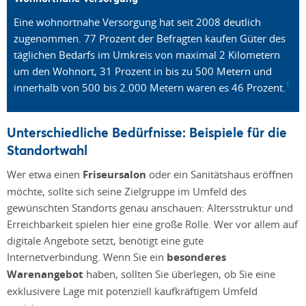
Eine wohnortnahe Versorgung hat seit 2008 deutlich
zugenommen. 77 Prozent der Befragten kaufen Güter des
täglichen Bedarfs im Umkreis von maximal 2 Kilometern
um den Wohnort, 31 Prozent in bis zu 500 Metern und
1
innerhalb von 500 bis 2.000 Metern waren es 46 Prozent.
Unterschiedliche Bedürfnisse: Beispiele für die
Standortwahl
Wer etwa einen
Friseursalon
oder ein Sanitätshaus eröffnen
möchte, sollte sich seine Zielgruppe im Umfeld des
gewünschten Standorts genau anschauen: Altersstruktur und
Erreichbarkeit spielen hier eine große Rolle. Wer vor allem auf
digitale Angebote setzt, benötigt eine gute
Internetverbindung. Wenn Sie ein
besonderes
Warenangebot
haben, sollten Sie überlegen, ob Sie eine
exklusivere Lage mit potenziell kaufkräftigem Umfeld