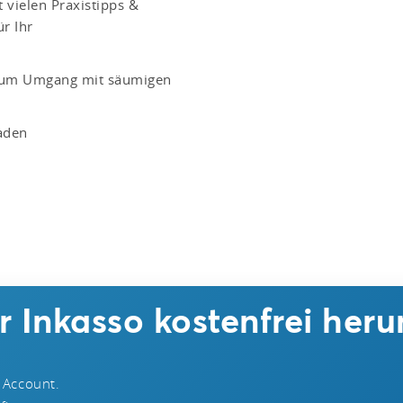
vielen Praxistipps &
r Ihr
 zum Umgang mit säumigen
aden
 Inkasso kostenfrei heru
 Account.