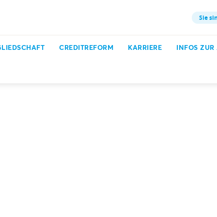
Sie si
GLIEDSCHAFT
CREDITREFORM
KARRIERE
INFOS ZUR
Praxisratgeber
Wenn Ihr Kunde die Rechnung nicht bezahlt