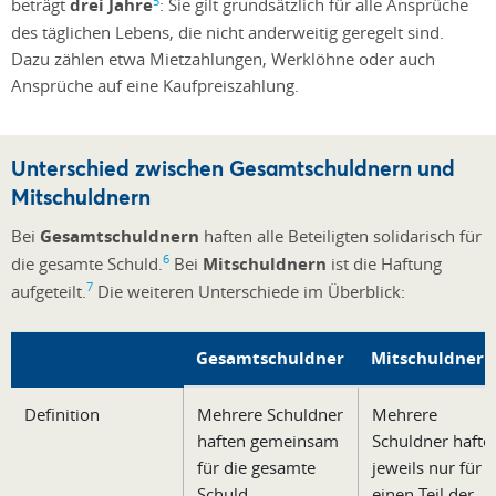
5
beträgt
drei Jahre
: Sie gilt grundsätzlich für alle Ansprüche
des täglichen Lebens, die nicht anderweitig geregelt sind.
Dazu zählen etwa Mietzahlungen, Werklöhne oder auch
Ansprüche auf eine Kaufpreiszahlung.
Unterschied zwischen Gesamtschuldnern und
Mitschuldnern
Bei
Gesamtschuldnern
haften alle Beteiligten solidarisch für
6
die gesamte Schuld.
Bei
Mitschuldnern
ist die Haftung
7
aufgeteilt.
Die weiteren Unterschiede im Überblick:
Gesamtschuldner
Mitschuldner
Definition
Mehrere Schuldner
Mehrere
haften gemeinsam
Schuldner hafte
für die gesamte
jeweils nur für
Schuld.
einen Teil der