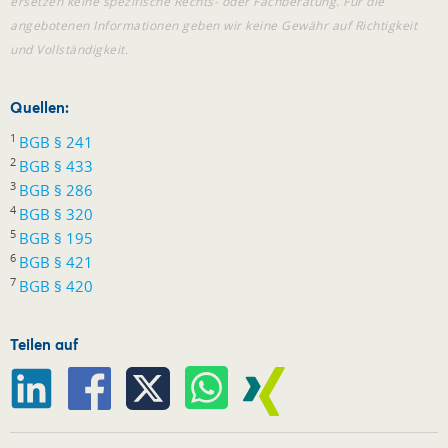
ersetzen keine spezifische Rechts- oder Fachberatung. Für die
angebotenen Informationen geben wir keine Gewähr auf Richtigkeit
und Vollständigkeit.
Quellen:
1
BGB § 241
2
BGB § 433
3
BGB § 286
4
BGB § 320
5
BGB § 195
6
BGB § 421
7
BGB § 420
Teilen auf