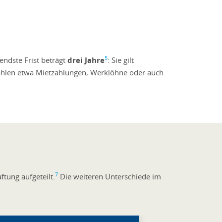
5
endste Frist beträgt
drei Jahre
: Sie gilt
u zählen etwa Mietzahlungen, Werklöhne oder auch
7
aftung aufgeteilt.
Die weiteren Unterschiede im