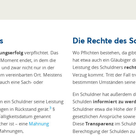
s
Die Rechte des S
ungserfolg
verpflichtet. Das
Wo Pflichten bestehen, da gibt
hat etwa auch ein Gläubiger d
m Moment endet, in dem die
Leistung des Schuldners
rech
 und zwar nicht nur in der
am vereinbarten Ort. Meistens
Verzug kommt. Tritt der Fall t
 auch eine Sach- oder
bestimmten Umständen seine 
Ein Schuldner hat außerdem d
nn ein Schuldner seine Leistung
Schulden
informiert zu wer
3
ungen in Rückstand gerät.
§
Schuldner etwa die Höhe der 
Fälligkeitsdatum genannt
gesetzlichen Ansprüche sowie 
her ist – eine
Mahnung
Diese
Transparenz
im Schuldv
 Mahnungen,
Berechtigung der Schulden zu