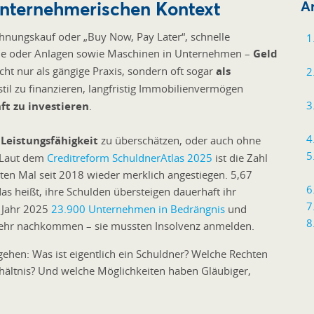
unternehmerischen Kontext
Ar
nungskauf oder „Buy Now, Pay Later“, schnelle
lie oder Anlagen sowie Maschinen in Unternehmen –
Geld
icht nur als gängige Praxis, sondern oft sogar
als
il zu finanzieren, langfristig Immobilienvermögen
ft zu investieren
.
 Leistungsfähigkeit
zu überschätzen, oder auch ohne
. Laut dem
Creditreform SchuldnerAtlas 2025
ist die Zahl
en Mal seit 2018 wieder merklich angestiegen. 5,67
as heißt, ihre Schulden übersteigen dauerhaft ihr
 Jahr 2025
23.900 Unternehmen in Bedrängnis
und
 mehr nachkommen – sie mussten Insolvenz anmelden.
ehen: Was ist eigentlich ein Schuldner? Welche Rechten
hältnis? Und welche Möglichkeiten haben Gläubiger,