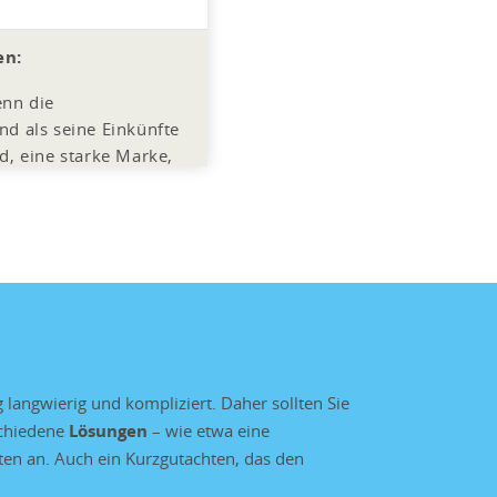
en:
nn die
d als seine Einkünfte
d, eine starke Marke,
en beim
en sowie Immobilien in
gen, Fremdkapital)
g langwierig und kompliziert. Daher sollten Sie
schiedene
Lösungen
– wie etwa eine
en an. Auch ein Kurzgutachten, das den