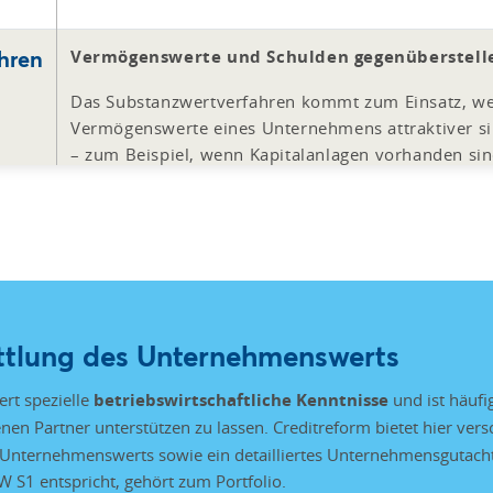
hren
Vermögenswerte und Schulden gegenüberstell
Das Substanzwertverfahren kommt zum Einsatz, we
Vermögenswerte eines Unternehmens attraktiver sin
– zum Beispiel, wenn Kapitalanlagen vorhanden sin
Patente, Immobilien oder Ähnliches. Konkret fließ
Substanzwertverfahren Anlage- und Umlaufvermög
die Berechnung ein, Verbindlichkeiten (Rückstellun
werden abgezogen.
ittlung des Unternehmenswerts
rt spezielle
betriebswirtschaftliche Kenntnisse
und ist häufi
enen Partner unterstützen zu lassen. Creditreform bietet hier ver
Unternehmenswerts sowie ein detailliertes Unternehmensgutacht
 S1 entspricht, gehört zum Portfolio.