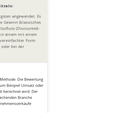
tteln:
igsten angewendet. Es
e Gewinn (klassisches
lzufluss (Discounted-
 in einem mit einem
 vereinfachter Form
 oder bei der
he Methode. Die Bewertung
 zum Beispiel Umsatz oder
tt berechnet wird. Der
prechenden Branche
ternehmensverkäufe