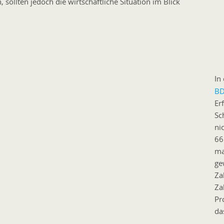
ollten jedoch die wirtschaftliche Situation im Blick
In
BD
Er
Sc
ni
66
ma
ge
Za
Za
Pr
da