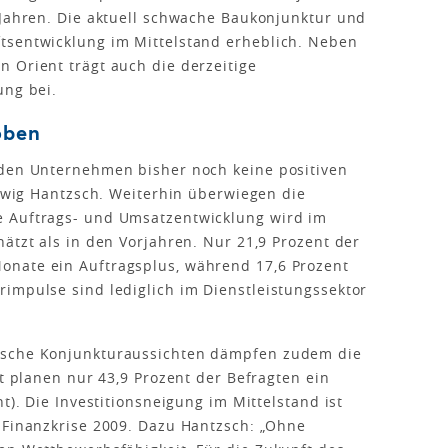
 Jahren. Die aktuell schwache Baukonjunktur und
tsentwicklung im Mittelstand erheblich. Neben
 Orient trägt auch die derzeitige
ung bei.
oben
 den Unternehmen bisher noch keine positiven
udwig Hantzsch. Weiterhin überwiegen die
e Auftrags- und Umsatzentwicklung wird im
ätzt als in den Vorjahren. Nur 21,9 Prozent der
onate ein Auftragsplus, während 17,6 Prozent
impulse sind lediglich im Dienstleistungssektor
ische Konjunkturaussichten dämpfen zudem die
it planen nur 43,9 Prozent der Befragten ein
t). Die Investitionsneigung im Mittelstand ist
 Finanzkrise 2009. Dazu Hantzsch: „Ohne