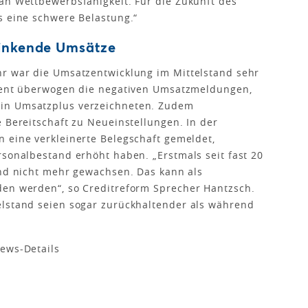
an Wettbewerbsfähigkeit. Für die Zukunft des
s eine schwere Belastung.“
sinkende Umsätze
hr war die Umsatzentwicklung im Mittelstand sehr
ozent überwogen die negativen Umsatzmeldungen,
in Umsatzplus verzeichneten. Zudem
e Bereitschaft zu Neueinstellungen. In der
 eine verkleinerte Belegschaft gemeldet,
rsonalbestand erhöht haben. „Erstmals seit fast 20
and nicht mehr gewachsen. Das kann als
den werden“, so Creditreform Sprecher Hantzsch.
elstand seien sogar zurückhaltender als während