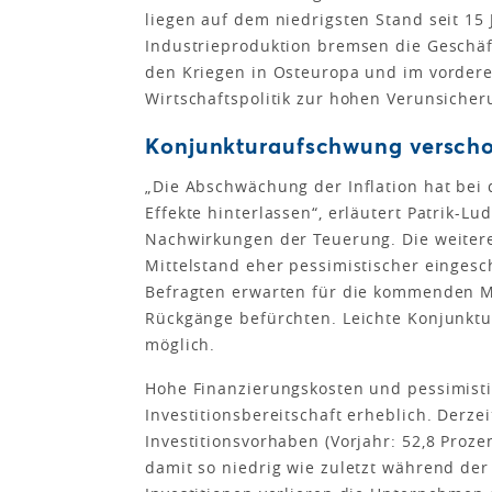
liegen auf dem niedrigsten Stand seit 15
Industrieproduktion bremsen die Geschäf
den Kriegen in Osteuropa und im vorderen
Wirtschaftspolitik zur hohen Verunsicher
Konjunkturaufschwung versch
„Die Abschwächung der Inflation hat bei
Effekte hinterlassen“, erläutert Patrik-L
Nachwirkungen der Teuerung. Die weiter
Mittelstand eher pessimistischer eingesch
Befragten erwarten für die kommenden M
Rückgänge befürchten. Leichte Konjunktur
möglich.
Hohe Finanzierungskosten und pessimist
Investitionsbereitschaft erheblich. Derze
Investitionsvorhaben (Vorjahr: 52,8 Prozen
damit so niedrig wie zuletzt während der