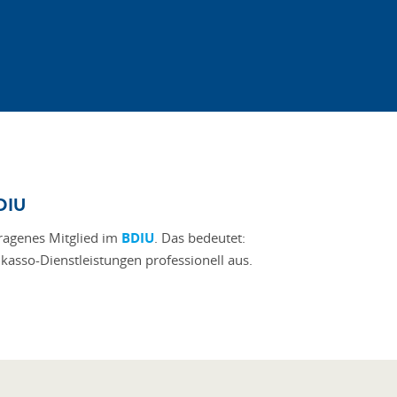
BDIU
tragenes Mitglied im
BDIU
. Das bedeutet:
kasso-Dienstleistungen professionell aus.