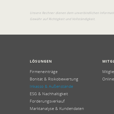
Unsere Rechner dienen dem unverbindlichen Informati
Gewähr auf Richtigkeit und Vollständigkeit.
LÖSUNGEN
MITG
Firmeneinträge
Mitgli
Bonität & Risikobewertung
Online
Inkasso & Außenstände
ESG & Nachhaltigkeit
Forderungsverkauf
Marktanalyse & Kundendaten