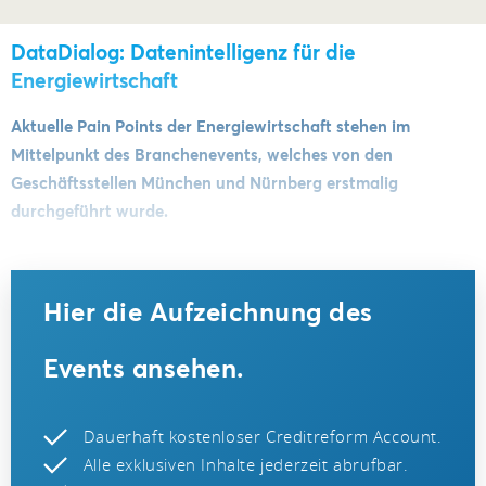
DataDialog: Datenintelligenz für die
Energiewirtschaft
Aktuelle Pain Points der Energiewirtschaft stehen im
Mittelpunkt des Branchenevents, welches von den
Geschäftsstellen München und Nürnberg erstmalig
durchgeführt wurde.
Hier die Aufzeichnung des
Events ansehen.
Dauerhaft kostenloser Creditreform Account.
Alle exklusiven Inhalte jederzeit abrufbar.