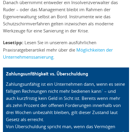
Danach übernimmt entweder ein Insolvenzverwalter das
Ruder – oder das Management bleibt im Rahmen der
Eigenverwaltung selbst an Bord. Instrumente wie das
Schutzschirmverfahren gelten inzwischen als moderne
Werkzeuge für eine Sanierung in der Krise.
Lesetipp:
Lesen Sie in unserem ausführlichen
Praxisratgeberartikel mehr über die
Möglichkeiten der
Unternehmenssanierung
.
Zahlungsunfähigkeit vs. Überschuldung
Zahlungsunfähig ist ein Unternehmen dann, wenn es seine
1
fälligen Rechnungen nicht mehr bedienen kann
– und
auch kurzfristig kein Geld in Sicht ist. Bereits wenn mehr
als zehn Prozent der offenen Forderungen innerhalb von
drei Wochen unbezahlt bleiben, gilt dieser Zustand laut
Gesetz als erreicht.
Von Überschuldung spricht man, wenn das Vermögen