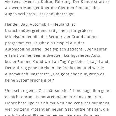
viertens: „Mensch, Kultur, Führung. Der Kunde straft es
ab, wenn Manager über die Gier den Sinn aus den
Augen verlieren“, ist Land überzeugt.
Handel, Bau, Automobil – Neuland ist
branchenübergreifend tätig, meist für größere
Mittelständler, die der Berater von Grund auf neu
programmiert. Er gibt ein Beispiel aus der
Automobilindustrie, idealtypisch gedacht: „Der Käufer
erfährt online: Sein individuell konfiguriertes Auto
kostet Summe X und wird an Tag Y geliefert“, sagt Land.
Der Auftrag gehe direkt in die Produktion und werde
automatisch umgesetzt. „Das geht aber nur, wenn es
keine Systembrüche gibt.“
Und sein eigenes Geschäftsmodell? Land sagt, ihm gehe
es nicht darum, Honorareinnahmen zu maximieren.
Lieber beteilige er sich mit Neuland Ventures mit meist
vier bis zehn Prozent an neuen Geschäftseinheiten, die
nach Neuland-Plänen aufgebaut werden. Rund ein