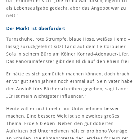
da“, erinnert er sich. „Die Firma war futsch, eigentlich
als Lebensaufgabe gedacht, aber das Angebot war zu
nett.“
Der Markt ist überfordert
Turnschuhe, rote Strümpfe, blaue Hose, weißes Hemd –
lässig zurückgelehnt sitzt Land auf dem Le-Corbusier-
Sofa in seinem Büro am Kölner Konrad-Adenauer-Ufer.
Das Panoramafenster gibt den Blick auf den Rhein frei.
Er hätte es sich gemütlich machen können, doch brach
er vor gut zehn Jahren noch einmal auf. Sein Vater habe
den Anstoß fürs Bücherschreiben gegeben, sagt Land:
„Er ist mein wichtigster Influencer.“
Heute will er nicht mehr nur Unternehmen besser
machen. Eine bessere Welt ist sein zweites großes
Thema. Erde 5.0 eben. Neben den gut dotierten
Auftritten bei Unternehmen hält er pro bono Vorträge
an Schulen. Die Klimaproteste der „Fridays for Future“ –