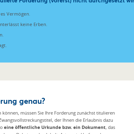
lierte Forderung (vorerst) nicht durchgesetzt wir
ares Vermögen.
nterlässt keine Erben.
n.
agt.
derung genau?
 können, müssen Sie Ihre Forderung zunächst titulieren
Zwangsvollstreckungstitel, der Ihnen die Erlaubnis dazu
lso
eine öffentliche Urkunde bzw. ein Dokument
, das