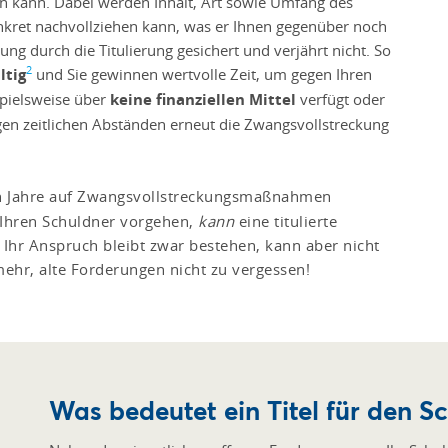
en kann. Dabei werden Inhalt, Art sowie Umfang des
kret nachvollziehen kann, was er Ihnen gegenüber noch
ng durch die Titulierung gesichert und verjährt nicht. So
2
ltig
und Sie gewinnen wertvolle Zeit, um gegen Ihren
pielsweise über
keine finanziellen Mittel
verfügt oder
igen zeitlichen Abständen erneut die Zwangsvollstreckung
n Jahre auf Zwangsvollstreckungsmaßnahmen
n Ihren Schuldner vorgehen,
kann
eine titulierte
Ihr Anspruch bleibt zwar bestehen, kann aber nicht
ehr, alte Forderungen nicht zu vergessen!
Was bedeutet ein Titel für den S