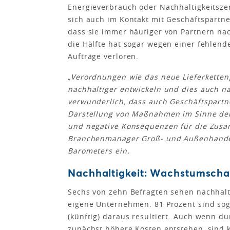
Energieverbrauch oder Nachhaltigkeitszert
sich auch im Kontakt mit Geschäftspartn
dass sie immer häufiger von Partnern nac
die Hälfte hat sogar wegen einer fehlend
Aufträge verloren.
„Verordnungen wie das neue Lieferketten
nachhaltiger entwickeln und dies auch na
verwunderlich, dass auch Geschäftspartn
Darstellung von Maßnahmen im Sinne der 
und negative Konsequenzen für die Zusam
Branchenmanager Groß- und Außenhandel 
Barometers ein.
Nachhaltigkeit: Wachstumscha
Sechs von zehn Befragten sehen nachhal
eigene Unternehmen. 81 Prozent sind soga
(künftig) daraus resultiert. Auch wenn 
zunächst höhere Kosten entstehen, sind k