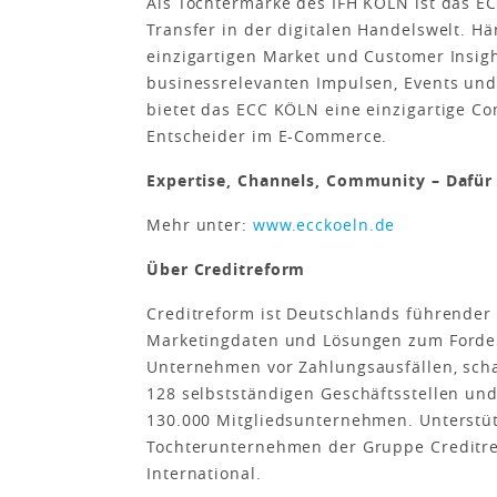
Als Tochtermarke des IFH KÖLN ist das 
Transfer in der digitalen Handelswelt. Hän
einzigartigen Market und Customer Insigh
businessrelevanten Impulsen, Events und
bietet das ECC KÖLN eine einzigartige C
Entscheider im E-Commerce.
Expertise, Channels, Community – Dafür
Mehr unter:
www.ecckoeln.de
Über Creditreform
Creditreform ist Deutschlands führender 
Marketingdaten und Lösungen zum Forde
Unternehmen vor Zahlungsausfällen, scha
128 selbstständigen Geschäftsstellen un
130.000 Mitgliedsunternehmen. Unterstüt
Tochterunternehmen der Gruppe Creditre
International.