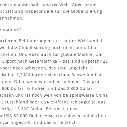
wären sie außerhalb unserer Welt. Aber meine
rtschaft und insbesondere für die Globalisierung
r annehmen.
 Annahme?
rrieren, Behinderungen etc. ist der Welthandel
ird die Globalisierung auch nicht aufhaltbar
Wachstum. Und eben auch für globale Märkte. Um
e Export nach Gesamtafrika – das sind ungefähr 28
e Export nach Schweden, das sind ungefähr 31
frika hat 1,2 Milliarden Menschen, Schweden hat
nennen. Oder wenn wir Indien nehmen: Das pro-
.800 Dollar. In Indien sind das 2.800 Dollar.
achsen und ist noch weit von beispielsweise China
 Deutschland oder USA entfernt. Ich sagte ja, das
trägt 13.800 Dollar. Bei uns ist das
 USA 82.000 Dollar. Also, trotz dieser politischen
vor ungestillt. Und das ist letztlich