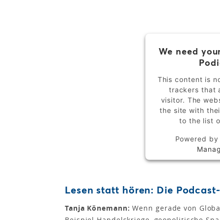
We need your
Podi
This content is n
trackers that 
visitor. The we
the site with th
to the list
Powered b
Manag
Lesen statt hören: Die Podcas
Tanja Könemann:
Wenn gerade von Globali
Beispiel Handelskriege, geopolitische S