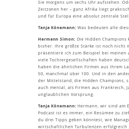
Sie morgens um sechs Uhr aufstehen. Od
Zeitzonen her – ganz Afrika liegt praktis
und für Europa eine absolut zentrale Stel
Tanja Könemann:
Was bedeuten alle dies
Hermann Simon:
Die Hidden Champions k
bisher. Ihre größte Stärke ist noch nich
präsentiere ich zum Beispiel bei meinen 
viele Tochtergesellschaften haben deuts
haben die ähnlichen Firmen aus ihrem La
50, manchmal über 100. Und in den ander
der Mittelstand, die Hidden Champions, si
auch mental, als Firmen aus Frankreich, 
unglaublichen Vorsprung.
Tanja Könemann:
Hermann, wir sind am E
Podcast ist es immer, ein Resümee zu z
du drei Tipps geben könntest, wie Manag
wirtschaftlichen Turbulenzen erfolgreic