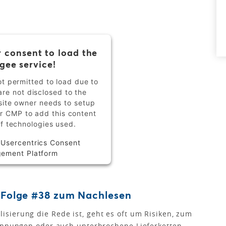
 consent to load the
gee service!
ot permitted to load due to
are not disclosed to the
bsite owner needs to setup
eir CMP to add this content
 of technologies used.
y
Usercentrics Consent
ement Platform
t-Folge #38 zum Nachlesen
sierung die Rede ist, geht es oft um Risiken, zum
pannungen oder auch unterbrochene Lieferketten.