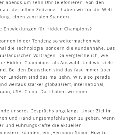
er abends um zehn Uhr telefonieren. Von den
ch auf derselben Zeitzone – haben wir für die Welt
lung, einen zentralen Standort.
e Entwicklungen für Hidden Champions?
önnen in der Tendenz so weitermachen wie
t mal die Technologie, sondern die Kundennähe. Das
ausländischen Vorträgen. Da vergleiche ich, wie
che Hidden Champions, als Auswahl. Und wie viele
nd. Bei den Deutschen sind das fast immer über
en Ländern sind das mal zehn. Wir, also gerade
nd weitaus stärker globalisiert, international,
Japan, USA, China. Dort haben wir einen
nde unseres Gesprächs angelangt. Unser Ziel im
iehen und Handlungsempfehlungen zu geben. Wenn
er und Führungskräfte die aktuellen
h meistern könnten, ein ,Hermann-Simon-How-to-