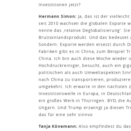
Investitionen jetzt?
Hermann Simon:
Ja, das ist der vielleich
seit 2010 wachsen die globalen Exporte w
nenne das ,relative Deglobalisierung‘. Si
Bruttoinlandsprodukt. Und das bedeutet 
Sondern: Exporte werden ersetzt durch Di
Fabriken gibt es in China, zum Beispiel T
China. Ich bin auch diese Woche wieder i
Hochdruckreiniger, besucht, auch ein gi
politischen als auch Umweltaspekten Sinn
nach China zu transportieren, produzieren
umgekehrt. Ich erwarte in den nächsten 
Investitionswelle in Europa, in Deutschlan
ein großes Werk in Thüringen. BYD, die A
Ungarn. Und Trump erzwingt ja diesen Tre
das für eine sehr sinnvo
Tanja Könemann:
Also empfindest du das,