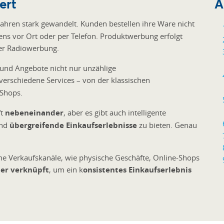
ert
A
 Jahren stark gewandelt. Kunden bestellen ihre Ware nicht
ens vor Ort oder per Telefon. Produktwerbung erfolgt
der Radiowerbung.
 und Angebote nicht nur unzählige
verschiedene Services – von der klassischen
 Shops.
ft
nebeneinander
, aber es gibt auch intelligente
und
übergreifende Einkaufserlebnisse
zu bieten. Genau
ne Verkaufskanäle, wie physische Geschäfte, Online-Shops
er verknüpft
, um ein k
onsistentes Einkaufserlebnis