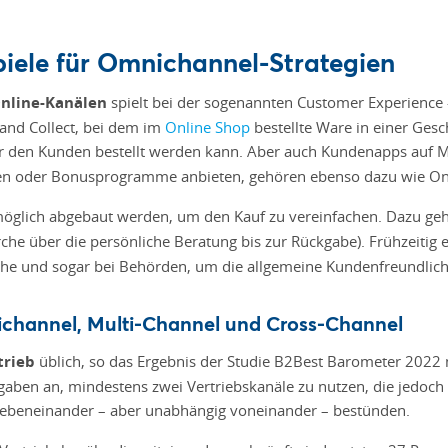
piele für Omnichannel-Strategien
Online-Kanälen
spielt bei der sogenannten Customer Experience 
k and Collect, bei dem im
Online Shop
bestellte Ware in einer Gesc
ür den Kunden bestellt werden kann. Aber auch Kundenapps auf M
en oder Bonusprogramme anbieten, gehören ebenso dazu wie Onli
möglich abgebaut werden, um den Kauf zu vereinfachen. Dazu ge
rche über die persönliche Beratung bis zur Rückgabe). Frühzeitig
e und sogar bei Behörden, um die allgemeine Kundenfreundlichke
ichannel, Multi-Channel und Cross-Channel
trieb
üblich, so das Ergebnis der Studie B2Best Barometer 20
aben an, mindestens zwei Vertriebskanäle zu nutzen, die jedoch 
nebeneinander – aber unabhängig voneinander – bestünden.