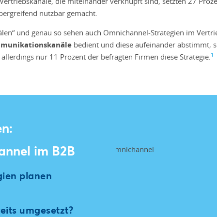
Vertriebskanäle, die miteinander verknüpft sind, setzten 27 Pr
bergreifend nutzbar gemacht.
nälen“ und genau so sehen auch Omnichannel-Strategien im Vertr
ommunikationskanäle
bedient und diese aufeinander abstimmt, 
1
allerdings nur 11 Prozent der befragten Firmen diese Strategie.
en:
annel im B2B
ien planen
its umgesetzt?