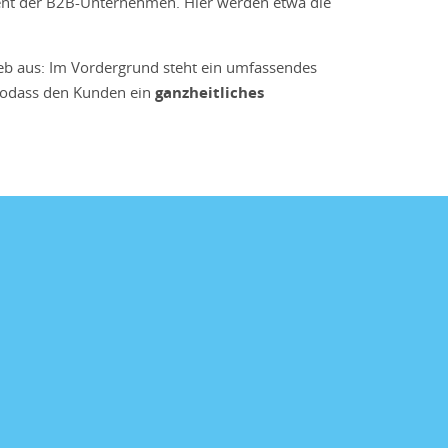
ozent der B2B-Unternehmen. Hier werden etwa die
ieb aus: Im Vordergrund steht ein umfassendes
sodass den Kunden ein
ganzheitliches