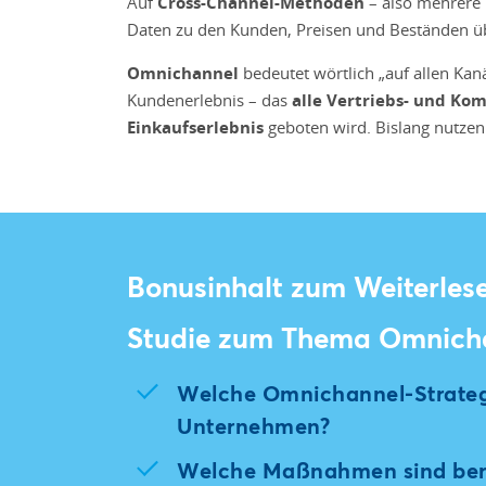
Auf
Cross-Channel-Methoden
– also mehrere 
Daten zu den Kunden, Preisen und Beständen ü
Omnichannel
bedeutet wörtlich „auf allen Ka
Kundenerlebnis – das
alle Vertriebs- und K
Einkaufserlebnis
geboten wird. Bislang nutzen 
Bonusinhalt zum Weiterles
Studie zum Thema Omnich
Welche Omnichannel-Strateg
Unternehmen?
Welche Maßnahmen sind bere