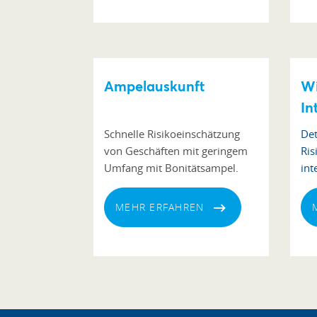
Ampelauskunft
hier
Wi
abrufen
In
Schnelle Risikoeinschätzung
Det
von Geschäften mit geringem
Ris
Umfang mit Bonitätsampel.
int
MEHR ERFAHREN