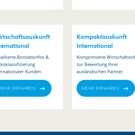
rtschaftsauskunft
Kompaktauskunft
ternational
International
aillierte Bonitätsinfos &
Komprimierte Wirtschaftsin
ikoklassifizierung
zur Bewertung Ihrer
ernationaler Kunden.
ausländischen Partner.
MEHR ERFAHREN
MEHR ERFAHREN