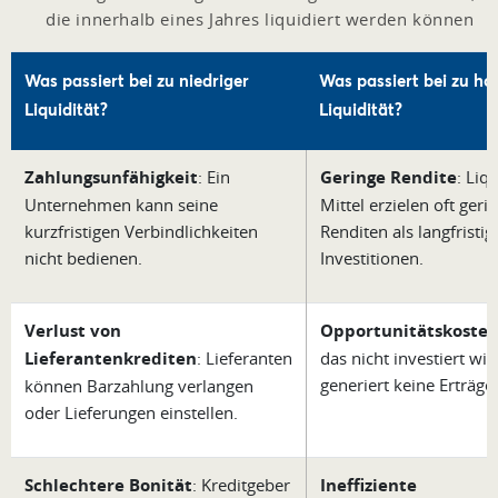
die innerhalb eines Jahres liquidiert werden können
Was passiert bei zu niedriger
Was passiert bei zu ho
Liquidität?
Liquidität?
Zahlungsunfähigkeit
: Ein
Geringe Rendite
: Liq
Unternehmen kann seine
Mittel erzielen oft geri
kurzfristigen Verbindlichkeiten
Renditen als langfristig
nicht bedienen.
Investitionen.
Verlust von
Opportunitätskoste
Lieferantenkrediten
: Lieferanten
das nicht investiert wir
generiert keine Erträge.
können Barzahlung verlangen
oder Lieferungen einstellen.
Schlechtere Bonität
: Kreditgeber
Ineffiziente