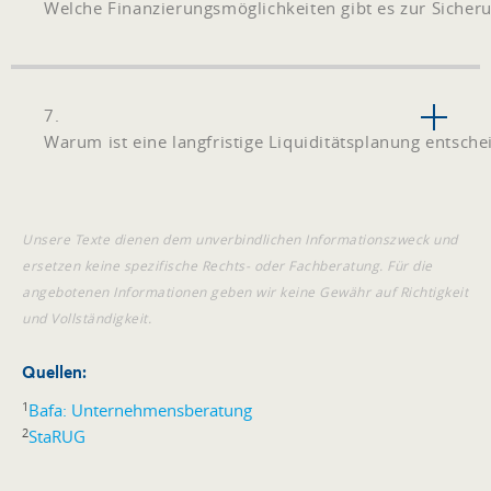
Welche Finanzierungsmöglichkeiten gibt es zur Sicheru
7.
Warum ist eine langfristige Liquiditätsplanung entsch
Unsere Texte dienen dem unverbindlichen Informationszweck und
ersetzen keine spezifische Rechts- oder Fachberatung. Für die
angebotenen Informationen geben wir keine Gewähr auf Richtigkeit
und Vollständigkeit.
Quellen:
1
Bafa: Unternehmensberatung
2
StaRUG