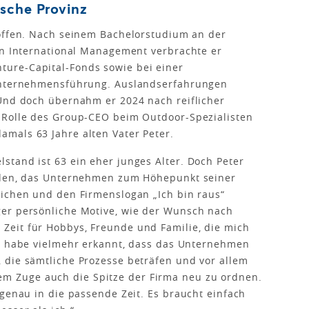
sche Provinz
 offen. Nach seinem Bachelorstudium an der
in International Management verbrachte er
ure-Capital-Fonds sowie bei einer
 Unternehmensführung. Auslandserfahrungen
 Und doch übernahm er 2024 nach reiflicher
 Rolle des Group-CEO beim Outdoor-Spezialisten
mals 63 Jahre alten Vater Peter.
tand ist 63 ein eher junges Alter. Doch Peter
ieden, das Unternehmen zum Höhepunkt seiner
eichen und den Firmenslogan „Ich bin raus“
er persönliche Motive, wie der Wunsch nach
eit für Hobbys, Freunde und Familie, die mich
Er habe vielmehr erkannt, dass das Unternehmen
 die sämtliche Prozesse beträfen und vor allem
iesem Zuge auch die Spitze der Firma neu zu ordnen.
 genau in die passende Zeit. Es braucht einfach