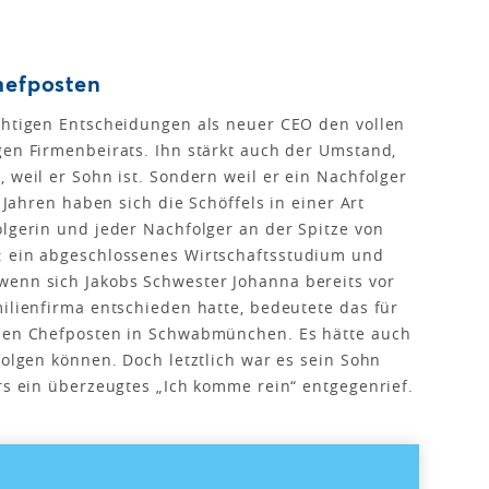
hefposten
ichtigen Entscheidungen als neuer CEO den vollen
gen Firmenbeirats. Ihn stärkt auch der Umstand,
 weil er Sohn ist. Sondern weil er ein Nachfolger
r Jahren haben sich die Schöffels in einer Art
olgerin und jeder Nachfolger an der Spitze von
: ein abgeschlossenes Wirtschaftsstudium und
wenn sich Jakobs Schwester Johanna bereits vor
milienfirma entschieden hatte, bedeutete das für
 den Chefposten in Schwabmünchen. Es hätte auch
folgen können. Doch letztlich war es sein Sohn
ers ein überzeugtes „Ich komme rein“ entgegenrief.