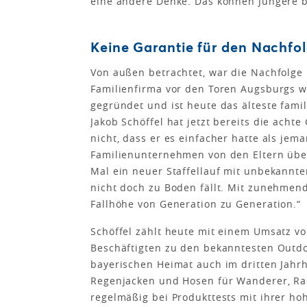
eine andere Denke. Das können Jüngere be
Keine Garantie für den Nachfol
Von außen betrachtet, war die Nachfolge b
Familienfirma vor den Toren Augsburgs w
gegründet und ist heute das älteste fam
Jakob Schöffel hat jetzt bereits die ac
nicht, dass er es einfacher hatte als jema
Familienunternehmen von den Eltern über
Mal ein neuer Staffellauf mit unbekannte
nicht doch zu Boden fällt. Mit zunehmend
Fallhöhe von Generation zu Generation.“
Schöffel zählt heute mit einem Umsatz vo
Beschäftigten zu den bekanntesten Outdo
bayerischen Heimat auch im dritten Jahr
Regenjacken und Hosen für Wanderer, Ra
regelmäßig bei Produkttests mit ihrer ho