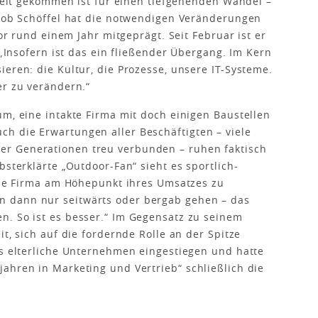
 Zeit gekommen ist für einen tiefgehenden Wandel –
akob Schöffel hat die notwendigen Veränderungen
vor rund einem Jahr mitgeprägt. Seit Februar ist er
 „Insofern ist das ein fließender Übergang. Im Kern
eren: die Kultur, die Prozesse, unsere IT-Systeme.
er zu verändern.“
um, eine intakte Firma mit doch einigen Baustellen
h die Erwartungen aller Beschäftigten – viele
r Generationen treu verbunden – ruhen faktisch
bsterklärte „Outdoor-Fan“ sieht es sportlich-
 die Firma am Höhepunkt ihres Umsatzes zu
 dann nur seitwärts oder bergab gehen – das
n. So ist es besser.“ Im Gegensatz zu seinem
it, sich auf die fordernde Rolle an der Spitze
ns elterliche Unternehmen eingestiegen und hatte
ahren in Marketing und Vertrieb“ schließlich die