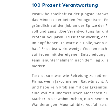
100 Prozent Verantwortung
Positiv beispielhaft ist der jüngste Stabw
das Mindset der beiden Protagonisten. Pe
gründlich auf den Job an der Spitze der 
voll und ganz: „Die Verantwortung für u
Prozent bei Jakob. Es ist sehr wichtig, d
im Kopf haben. Es wäre die Hölle, wenn d
hat.“ Er selbst wirkt wenige Wochen nac
zufrieden mit der eigenen Entscheidung. 
Familienunternehmern nach dem Tag X, i
merken.
Fast ist so etwas wie Befreiung zu spüren:
Firma, wenn Jakob meinen Rat wünscht. A
und habe kein Problem mit der Erkenntnis
sind voll mit unersetzlichen Menschen.“ 
Macher in Schwabmünchen, nutzt seine ne
Wanderungen, Mountainbike-Ausfahrten, d