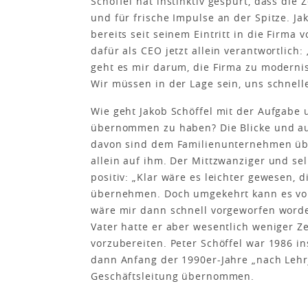
Schöffel hat instinktiv gespürt, dass die
und für frische Impulse an der Spitze. J
bereits seit seinem Eintritt in die Firma 
dafür als CEO jetzt allein verantwortlich:
geht es mir darum, die Firma zu modernisi
Wir müssen in der Lage sein, uns schnell
Wie geht Jakob Schöffel mit der Aufgabe 
übernommen zu haben? Die Blicke und auc
davon sind dem Familienunternehmen übe
allein auf ihm. Der Mittzwanziger und sel
positiv: „Klar wäre es leichter gewesen,
übernehmen. Doch umgekehrt kann es von
wäre mir dann schnell vorgeworfen worde
Vater hatte er aber wesentlich weniger Ze
vorzubereiten. Peter Schöffel war 1986 i
dann Anfang der 1990er-Jahre „nach Lehrj
Geschäftsleitung übernommen.