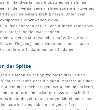
 etwa für Handwerks- und Industrieunternehmen,
men in den vergangenen Jahren zudem ein zweites
ritte wächst bereits kräftig heran: Unter dem
Textilprofis aus Schwaben BMW-
 Co. für Behörden her. Zu den Kunden zählt etwa
 dem Hintergrund der wachsenden
udem wie viele Mittelständler auf Aufträge vom
Panzer, Flugzeuge oder Munition, sondern auch
Hosen für die Soldatinnen und Soldaten.
n der Spitze
hren als Mann an der Spitze diese drei Säulen
 hat er erkannt, dass die alten Prozesse aus der
ftig allein nicht mehr tragen. Vor allem im Backend,
gesamten Unternehmenskultur muss sich Schöffel
Deutschland derzeit neu erfinden. Mit einem reinen
kenauftritt ist es dabei nicht getan. Peter