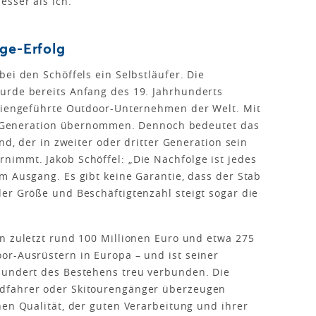
sser als ich.“
ge-Erfolg
ei den Schöffels ein Selbstläufer. Die
urde bereits Anfang des 19. Jahrhunderts
iliengeführte Outdoor-Unternehmen der Welt. Mit
hte Generation übernommen. Dennoch bedeutet das
nd, der in zweiter oder dritter Generation sein
nimmt. Jakob Schöffel: „Die Nachfolge ist jedes
m Ausgang. Es gibt keine Garantie, dass der Stab
er Größe und Beschäftigtenzahl steigt sogar die
n zuletzt rund 100 Millionen Euro und etwa 275
or-Ausrüstern in Europa – und ist seiner
hundert des Bestehens treu verbunden. Die
dfahrer oder Skitourengänger überzeugen
hen Qualität, der guten Verarbeitung und ihrer