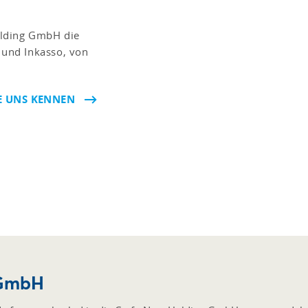
olding GmbH die
t und Inkasso, von
E UNS KENNEN
 GmbH