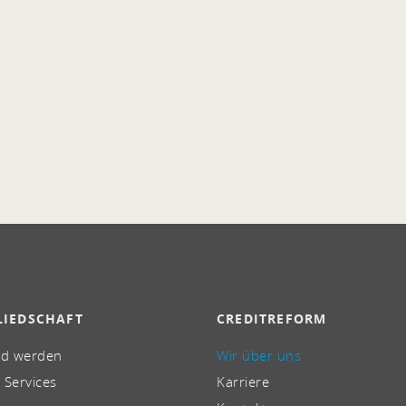
LIEDSCHAFT
CREDITREFORM
ed werden
Wir über uns
 Services
Karriere