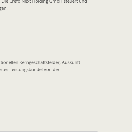
 Die Crefo Next Holding GmbH steuert und
gen:
ionellen Kerngeschäftsfelder, Auskunft
ertes Leistungsbündel von der