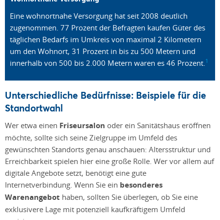
Eine wohnortnahe Versorgung hat seit 2008 deutlich
zugenommen. 77 Prozent der Befragten kaufen Güter des
täglichen Bedarfs im Umkreis von maximal 2 Kilometern
um den Wohnort, 31 Prozent in bis zu 500 Metern und
1
innerhalb von 500 bis 2.000 Metern waren es 46 Prozent.
Unterschiedliche Bedürfnisse: Beispiele für die
Standortwahl
Wer etwa einen
Friseursalon
oder ein Sanitätshaus eröffnen
möchte, sollte sich seine Zielgruppe im Umfeld des
gewünschten Standorts genau anschauen: Altersstruktur und
Erreichbarkeit spielen hier eine große Rolle. Wer vor allem auf
digitale Angebote setzt, benötigt eine gute
Internetverbindung. Wenn Sie ein
besonderes
Warenangebot
haben, sollten Sie überlegen, ob Sie eine
exklusivere Lage mit potenziell kaufkräftigem Umfeld