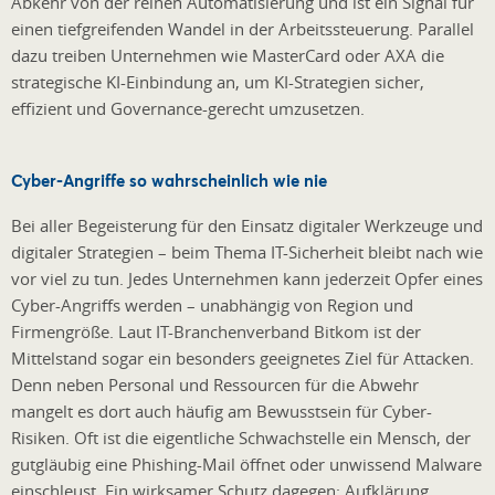
Abkehr von der reinen Automatisierung und ist ein Signal für
einen tiefgreifenden Wandel in der Arbeitssteuerung. Parallel
dazu treiben Unternehmen wie MasterCard oder AXA die
strategische KI-Einbindung an, um KI-Strategien sicher,
effizient und Governance-gerecht umzusetzen.
Cyber-Angriffe so wahrscheinlich wie nie
Bei aller Begeisterung für den Einsatz digitaler Werkzeuge und
digitaler Strategien – beim Thema IT-Sicherheit bleibt nach wie
vor viel zu tun. Jedes Unternehmen kann jederzeit Opfer eines
Cyber-Angriffs werden – unabhängig von Region und
Firmengröße. Laut IT-Branchenverband Bitkom ist der
Mittelstand sogar ein besonders geeignetes Ziel für Attacken.
Denn neben Personal und Ressourcen für die Abwehr
mangelt es dort auch häufig am Bewusstsein für Cyber-
Risiken. Oft ist die eigentliche Schwachstelle ein Mensch, der
gutgläubig eine Phishing-Mail öffnet oder unwissend Malware
einschleust. Ein wirksamer Schutz dagegen: Aufklärung,