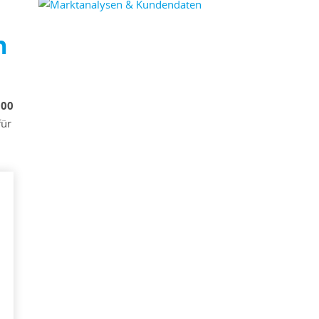
n
000
für