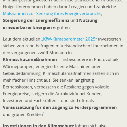
Einige Unternehmen haben darauf reagiert und zahlreiche
Maßnahmen zur Senkung ihres Energieverbrauchs
,
Steigerung der Energieeffizienz
und
Nutzung
erneuerbarer Energien
ergriffen.
Laut dem aktuellen
„KfW-Klimabarometer 2025“
investierten
sieben von zehn befragten mittelständischen Unternehmen in
den vergangenen zwölf Monaten in
Klimaschutzmaßnahmen
– insbesondere in Photovoltaik,
Wärmepumpen, energieeffiziente Maschinen oder
Gebäudedämmung. Klimaschutzmaßnahmen zahlen sich in
mehrfacher Hinsicht aus: Sie senken langfristig
Betriebskosten, verbessern die Resilienz gegen volatile
Energiepreise, steigern die Attraktivität bei Kunden,
Investoren und Fachkräften – und sind oftmals
Voraussetzung für den Zugang zu Förderprogrammen
1
und grünen Krediten
.
Investitionen in den Klimaschutz
lohnen sich also