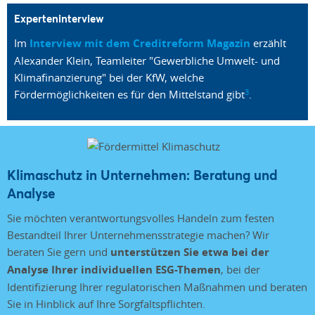
Experteninterview
Im
Interview mit dem Creditreform Magazin
erzählt
Alexander Klein, Teamleiter "Gewerbliche Umwelt- und
Klimafinanzierung" bei der KfW, welche
3
Fördermöglichkeiten es für den Mittelstand gibt
.
Klimaschutz in Unternehmen: Beratung und
Analyse
Sie möchten verantwortungsvolles Handeln zum festen
Bestandteil Ihrer Unternehmensstrategie machen? Wir
beraten Sie gern und
unterstützen Sie etwa bei der
Analyse Ihrer individuellen ESG-Themen
, bei der
Identifizierung Ihrer regulatorischen Maßnahmen und beraten
Sie in Hinblick auf Ihre Sorgfaltspflichten.