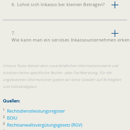
6. Lohnt sich Inkasso bei kleinen Beträgen?
7.
Wie kann man ein seriöses Inkassounternehmen erke
Unsere Texte dienen dem unverbindlichen Informationszweck und
ersetzen keine spezifische Rechts- oder Fachberatung. Für die
angebotenen Informationen geben wir keine Gewähr auf Richtigkeit
und Vollständigkeit.
Quellen:
1
Rechtsdienstleistungsregister
2
BDIU
3
Rechtsanwaltsvergütungsgesetz (RGV)