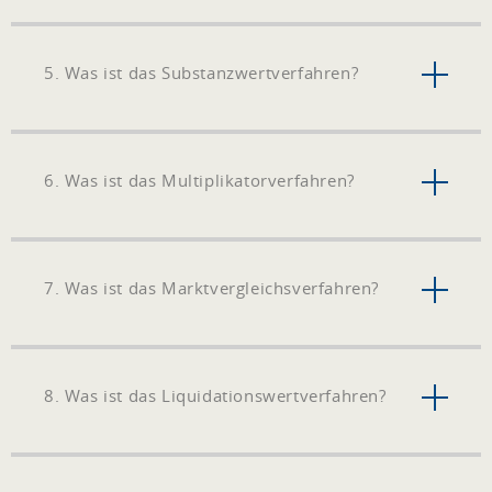
Substanzwertverfahren
Anlage- und
Umlaufvermögen sowie
5. Was ist das Substanzwertverfahren?
Immobilien in die
Berechnung ein,
Verbindlichkeiten
(Rückstellungen,
6. Was ist das Multiplikatorverfahren?
Fremdkapital) werden
abgezogen.
7. Was ist das Marktvergleichsverfahren?
8. Was ist das Liquidationswertverfahren?