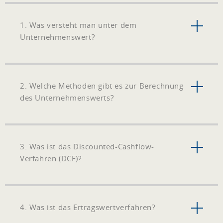
Vermögenswerte und
Substanzwertverfahren
1. Was versteht man unter dem
Schulden
Unternehmenswert?
gegenüberstellen:
Das
Substanzwertverfahren
kommt zum Einsatz,
2. Welche Methoden gibt es zur Berechnung
wenn die
des Unternehmenswerts?
Vermögenswerte eines
Unternehmens attraktiver
sind als seine Einkünfte –
zum Beispiel, wenn
3. Was ist das Discounted-Cashflow-
Kapitalanlagen
Verfahren (DCF)?
vorhanden sind, eine
starke Marke, Patente,
Immobilien oder
Ähnliches. Konkret
4. Was ist das Ertragswertverfahren?
fließen beim