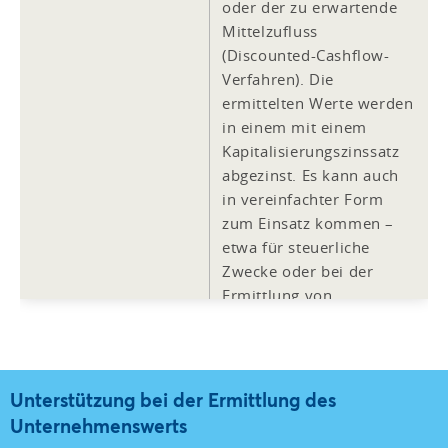
oder der zu erwartende
Mittelzufluss
(Discounted-Cashflow-
Verfahren). Die
ermittelten Werte werden
in einem mit einem
Kapitalisierungszinssatz
abgezinst. Es kann auch
in vereinfachter Form
zum Einsatz kommen –
etwa für steuerliche
Zwecke oder bei der
Ermittlung von
Erbschafts- und
Schenkungssteuer.
Unterstützung bei der Ermittlung des
Das Unternehmen ins
Multiplikatorverfahren
Unternehmenswerts
Verhältnis setzen: