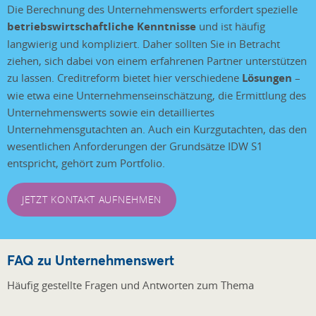
Die Berechnung des Unternehmenswerts erfordert spezielle
Das Multiplikatorverfahren
betriebswirtschaftliche Kenntnisse
und ist häufig
gilt als einfache, marktnahe
langwierig und kompliziert. Daher sollten Sie in Betracht
Methode. Die Bewertung
ziehen, sich dabei von einem erfahrenen Partner unterstützen
erfolgt auf Basis einer
zu lassen. Creditreform bietet hier verschiedene
Lösungen
–
bestimmten
wie etwa eine Unternehmenseinschätzung, die Ermittlung des
Betriebskennzahl – zum
Unternehmenswerts sowie ein detailliertes
Beispiel Umsatz oder
Unternehmensgutachten an. Auch ein Kurzgutachten, das den
Gewinn –, deren zukünftige
wesentlichen Anforderungen der Grundsätze IDW S1
Entwicklung im ersten
entspricht, gehört zum Portfolio.
Schritt berechnet wird. Der
Wert wird dann mit einer
JETZT KONTAKT AUFNEHMEN
Verhältniskennzahl der
entsprechenden Branche
multipliziert, die Ergebnisse
realer, vergleichbarer
FAQ zu Unternehmenswert
Unternehmensverkäufe
Häufig gestellte Fragen und Antworten zum Thema
widerspiegelt.