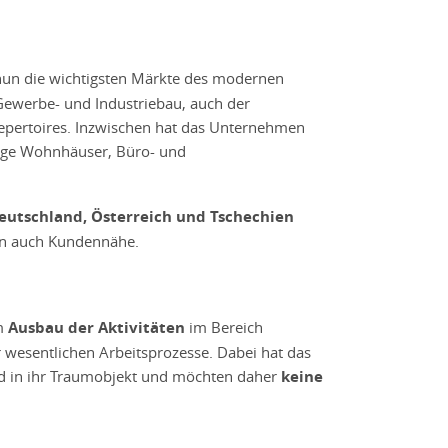
 nun die wichtigsten Märkte des modernen
ewerbe- und Industriebau, auch der
epertoires. Inzwischen hat das Unternehmen
ige Wohnhäuser, Büro- und
Deutschland, Österreich und Tschechien
rn auch Kundennähe.
em
Ausbau der Aktivitäten
im Bereich
 wesentlichen Arbeitsprozesse. Dabei hat das
Geld in ihr Traumobjekt und möchten daher
keine