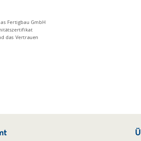
Haas Fertigbau GmbH
itätszertifikat
und das Vertrauen
mt
Ü