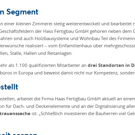
en Segment
 einer kleinen Zimmerei stetig weiterentwickelt und bearbeitet
Geschäftsfeldern der Hass Fertigbau GmbH gehören neben dem G
n Jahren sind auch Holzbausysteme und Wohnbau Teil des Firmenr
nwünsche realisiert – vom Einfamilienhaus über mehrgeschoss
en, Ställe, Hallen und Reitanlagen.
hr als 1.100 qualifizierten Mitarbeiter an
drei Standorten in 
sbüros in Europa und beweist damit nicht nur Kompetenz, sonde
tellt
ustellen, arbeitet die Firma Haas Fertigbau GmbH aktuell an ein
 für Dach- und Deckenelemente und an der Digitalisierung aller
trauenssache
ist. „Schließlich investieren die Bauherren viel 
heit sorgen