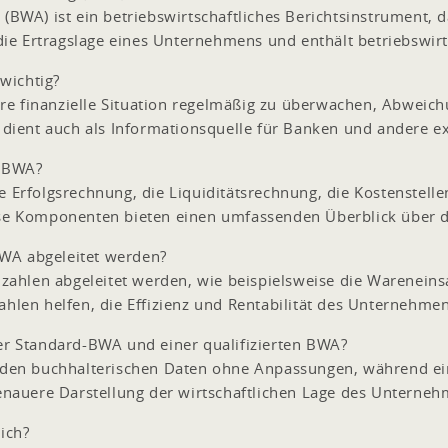
 (BWA) ist ein betriebswirtschaftliches Berichtsinstrument,
r die Ertragslage eines Unternehmens und enthält betriebswir
wichtig?
e finanzielle Situation regelmäßig zu überwachen, Abweich
e dient auch als Informationsquelle für Banken und andere e
r BWA?
e Erfolgsrechnung, die Liquiditätsrechnung, die Kostenstel
iese Komponenten bieten einen umfassenden Überblick über
WA abgeleitet werden?
hlen abgeleitet werden, wie beispielsweise die Wareneinsa
ahlen helfen, die Effizienz und Rentabilität des Unternehme
ner Standard-BWA und einer qualifizierten BWA?
f den buchhalterischen Daten ohne Anpassungen, während ein
auere Darstellung der wirtschaftlichen Lage des Unternehm
ich?