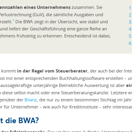
 Kennzahlen eines Unternehmens
zusammen. Sie
 Verlustrechnung (GuV), die sämtliche Ausgaben und
1
tellt.
Die BWA zeigt in der Übersicht, wie stabil und
 und liefert der Geschäftsführung eine ganze Reihe an
hmens frühzeitig zu erkennen. Entscheidend ist dabei,
A) kommt
in der Regel vom Steuerberater
, der auch bei der In
bst mit einer entsprechenden Buchhaltungssoftware erstellen – 
 aussagekräftige unterjährige Betriebliche Auswertung ist aber
ei
ese selbst macht oder eine Steuerberatungskanzlei. Letztere erst
egenüber der
Bilanz
, die nur zu einem bestimmten Stichtag im Jahr
 für Unternehmer – wie auch für Kreditinstitute – sehr interessa
rt die BWA?