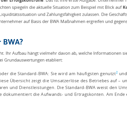
der Erfolgskontrolle
. Das ist ihre erste Aufgabe. Unternehmer
chten spiegeln die aktuelle Situation zum Beispiel mit Blick auf
K
iquiditätssituation und Zahlungsfähigkeit zulassen. Die Geschäf
Unternehmer auf Basis der BWA Maßnahmen ergreifen und gegenst
er BWA?
ht. Ihr Aufbau hängt vielmehr davon ab, welche Informationen sie
ei Grundauswertungen etabliert:
2
der die Standard-BWA: Sie wird am häufigsten genutzt
und 
ese Übersicht zeigt die Umsatzerlöse des Betriebes auf – u
en und Dienstleistungen. Die Standard-BWA weist den Ums
 dokumentiert die Aufwands- und Ertragskonten. Am Ende er