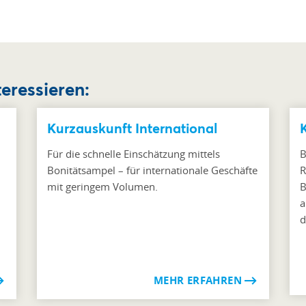
teressieren:
Kurzauskunft International
Für die schnelle Einschätzung mittels
B
Bonitätsampel – für internationale Geschäfte
R
mit geringem Volumen.
B
n
a
d
MEHR ERFAHREN