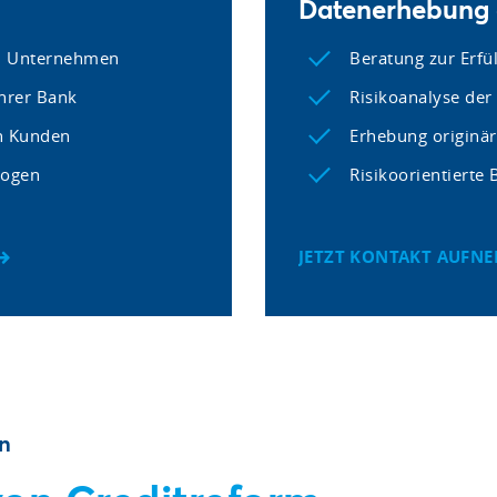
Datenerhebung a
em Unternehmen
Beratung zur Erfü
hrer Bank
Risikoanalyse der 
n Kunden
Erhebung originä
bogen
Risikoorientierte
JETZT KONTAKT AUFN
en